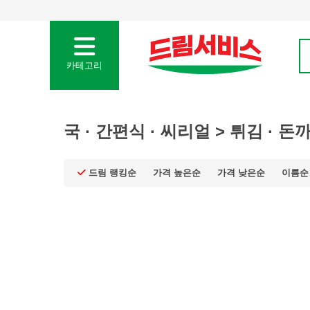
카테고리
국 · 간편식 · 씨리얼 > 튀김 · 돈
드림 랭킹순
가격 높은순
가격 낮은순
이름순